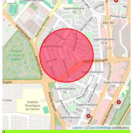
Leaflet
| ©
OpenStreetMap
contributors
0