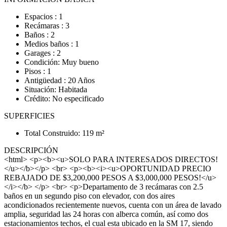
Espacios : 1
Recámaras : 3
Baños : 2
Medios baños : 1
Garages : 2
Condición: Muy bueno
Pisos : 1
Antigüedad : 20 Años
Situación: Habitada
Crédito: No especificado
SUPERFICIES
Total Construido: 119 m²
DESCRIPCIÓN
<html> <p><b><u>SOLO PARA INTERESADOS DIRECTOS!
</u></b></p> <br> <p><b><i><u>OPORTUNIDAD PRECIO
REBAJADO DE $3,200,000 PESOS A $3,000,000 PESOS!</u>
</i></b> </p> <br> <p>Departamento de 3 recámaras con 2.5
baños en un segundo piso con elevador, con dos aires
acondicionados recientemente nuevos, cuenta con un área de lavado
amplia, seguridad las 24 horas con alberca común, así como dos
estacionamientos techos, el cual esta ubicado en la SM 17, siendo